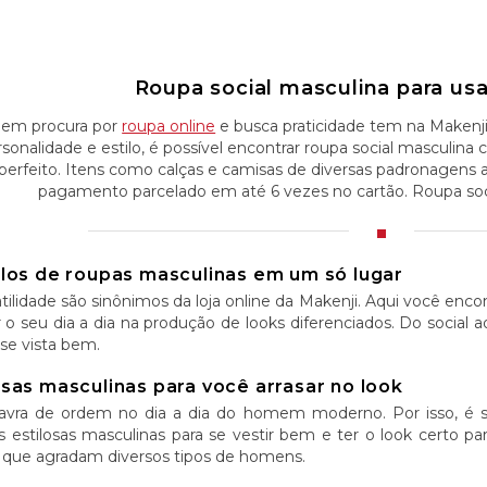
Roupa social masculina para usar
em procura por
roupa online
e busca praticidade tem na Makenj
rsonalidade e estilo, é possível encontrar roupa social masculi
perfeito. Itens como calças e camisas de diversas padronagens 
pagamento parcelado em até 6 vezes no cartão. Roupa soci
ilos de roupas masculinas em um só lugar
tilidade são sinônimos da loja online da Makenji. Aqui você enc
tar o seu dia a dia na produção de looks diferenciados. Do social 
se vista bem.
sas masculinas para você arrasar no look
alavra de ordem no dia a dia do homem moderno. Por isso, é
 estilosas masculinas para se vestir bem e ter o look certo p
 que agradam diversos tipos de homens.