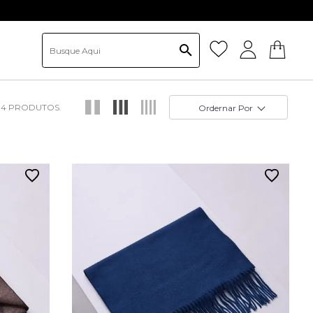
se o cupom BEMVINDO e ganhe 15%OFF na primeira compra. *desconto não cumulati
4
Ordernar Por