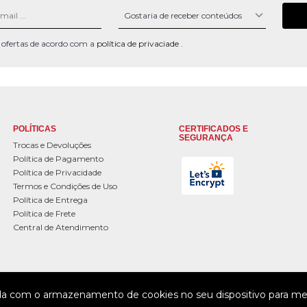
 e ofertas de acordo com a
política de privaciade
.
POLÍTICAS
CERTIFICADOS E
SEGURANÇA
Trocas e Devoluções
Política de Pagamento
Política de Privacidade
Termos e Condições de Uso
Política de Entrega
Política de Frete
Central de Atendimento
da com o armazenamento de cookies no seu dispositivo para mel