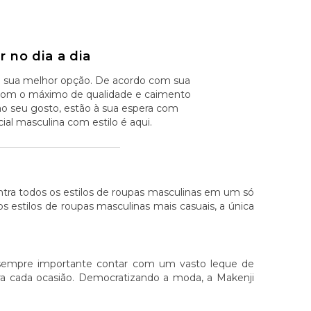
 no dia a dia
i sua melhor opção. De acordo com sua
na com o máximo de qualidade e caimento
ao seu gosto, estão à sua espera com
al masculina com estilo é aqui.
ontra todos os estilos de roupas masculinas em um só
aos estilos de roupas masculinas mais casuais, a única
 sempre importante contar com um vasto leque de
ara cada ocasião. Democratizando a moda, a Makenji