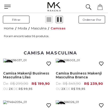
Filtrar
Moda
Masculina
Camisas
96
CAMISA MASCULINA
33%
31%
OFF
OFF
Camisa Makenji Business
Camisa Business Makenji
Masculina Lilas
Masculina Branca
De:
R$ 299,90
R$ 199,90
De:
R$ 349,90
R$ 239,90
OU
2X
DE
R$ 99,95
OU
2X
DE
R$ 119,95
35%
OFF