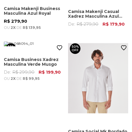
Camisa Makenji Business
Camisa Makenji Casual
Masculina Azul Royal
Xadrez Masculina Azul
Marinho
R$ 279,90
De:
R$ 279,90
R$ 179,90
OU
2X
DE
R$ 139,95
33%
50%
OFF
OFF
Camisa Business Xadrez
Masculina Verde Musgo
De:
R$ 299,90
R$ 199,90
OU
2X
DE
R$ 99,95
Camisa Social Mk Bordado