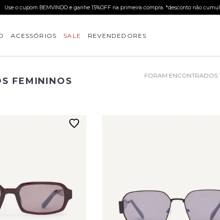
Use o cupom BEMVINDO e ganhe 15%OFF na primeira compra. *desconto não cumul
O
ACESSÓRIOS
SALE
REVENDEDORES
S FEMININOS