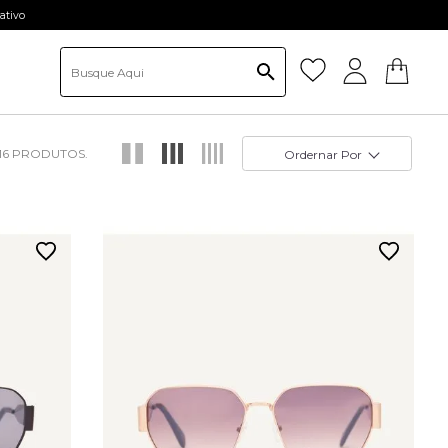
ativo
16
Ordernar Por