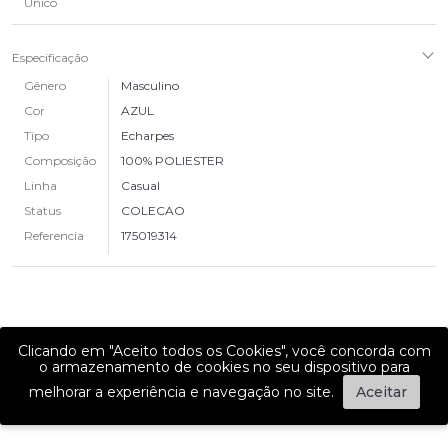
Único
Especificação
Gênero
Masculino
Cor
AZUL
Tipo
Echarpes
Composição
100% POLIESTER
Linha
Casual
Status
COLECAO
Referencia
175019314
Clicando em "Aceito todos os Cookies", você concorda com
o armazenamento de cookies no seu dispositivo para
melhorar a experiência e navegação no site.
Aceitar