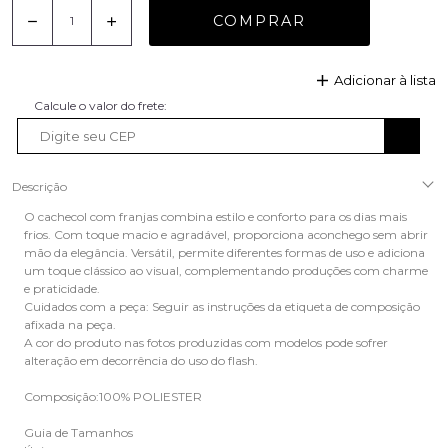
COMPRAR
Adicionar à lista
Descrição
O cachecol com franjas combina estilo e conforto para os dias mais
frios. Com toque macio e agradável, proporciona aconchego sem abrir
mão da elegância. Versátil, permite diferentes formas de uso e adiciona
um toque clássico ao visual, complementando produções com charme
e praticidade.
Cuidados com a peça: Seguir as instruções da etiqueta de composição
afixada na peça.
A cor do produto nas fotos produzidas com modelos pode sofrer
alteração em decorrência do uso do flash.
Composição:100% POLIESTER
Guia de Tamanhos