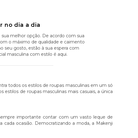
 no dia a dia
i sua melhor opção. De acordo com sua
na com o máximo de qualidade e caimento
ao seu gosto, estão à sua espera com
al masculina com estilo é aqui.
ontra todos os estilos de roupas masculinas em um só
aos estilos de roupas masculinas mais casuais, a única
 sempre importante contar com um vasto leque de
ara cada ocasião. Democratizando a moda, a Makenji