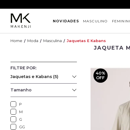
NOVIDADES
MASCULINO
FEMININ
Moda
Masculina
Jaquetas E Kabans
JAQUETA 
40%
Jaquetas e Kabans (5)
OFF
Tamanho
P
M
G
GG