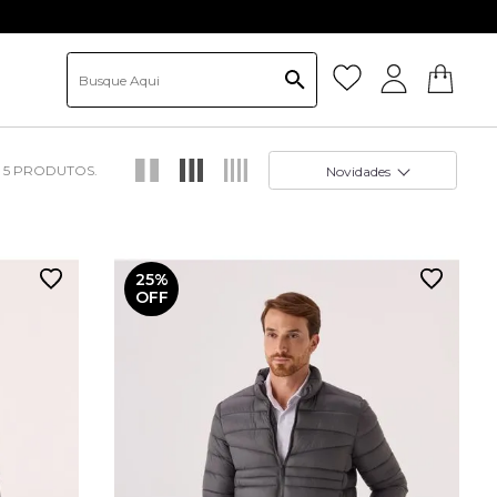
na primeira compra. *desconto não cumulativo
5
Novidades
25%
OFF