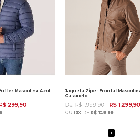
Puffer Masculina Azul
Jaqueta Ziper Frontal Masculin
Caramelo
R$ 299,90
De:
R$ 1.999,90
R$ 1.299,9
6
OU
10X
DE
R$ 129,99
1