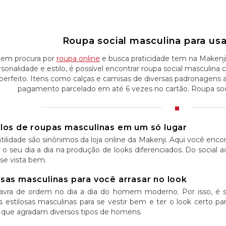
Roupa social masculina para usar
em procura por
roupa online
e busca praticidade tem na Makenj
rsonalidade e estilo, é possível encontrar roupa social masculi
perfeito. Itens como calças e camisas de diversas padronagens 
pagamento parcelado em até 6 vezes no cartão. Roupa soci
ilos de roupas masculinas em um só lugar
tilidade são sinônimos da loja online da Makenji. Aqui você enc
tar o seu dia a dia na produção de looks diferenciados. Do social 
se vista bem.
sas masculinas para você arrasar no look
alavra de ordem no dia a dia do homem moderno. Por isso, é
 estilosas masculinas para se vestir bem e ter o look certo p
 que agradam diversos tipos de homens.