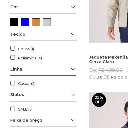
Cor
Tecido
Couro (1)
Jaqueta Makenji 
Poliamida (4)
Cinza Claro
Linha
De:
R$ 499,90
OU
3X
DE
R$ 99,9
Casual (5)
Status
25%
OFF
SALE (5)
Faixa de preço