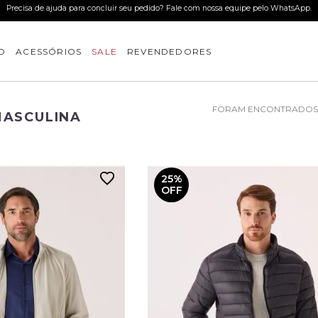
Use o cupom BEMVINDO e ganhe 15%OFF 
O
ACESSÓRIOS
SALE
REVENDEDORES
MASCULINA
25%
OFF