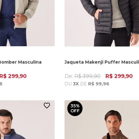
Bomber Masculina
Jaqueta Makenji Puffer Mascul
R$ 299,90
De:
R$ 399,90
R$ 299,90
6
OU
3X
DE
R$ 99,96
35%
OFF