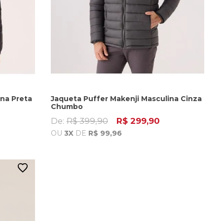
ina Preta
Jaqueta Puffer Makenji Masculina Cinza
Chumbo
De:
R$ 399,90
R$ 299,90
OU
3X
DE
R$ 99,96