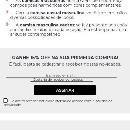
As
camisas masculinas
nunca saem de moda. Faça
composições harmônicas com cores complementares.
Com a
camisa casual masculina
, você tem em mãos
diversas possibilidades de looks.
A
camisa masculina xadrez
se faz presente ano após
ano, ao fim e início da cada estação. E a estampa traz um
ar super contemporâneo.
GANHE 15% OFF NA SUA PRIMEIRA COMPRA!
É facil, basta se cadastrar e receber nossas novidades.
ASSINAR
Li e aceito receber notícias e ofertas de acordo com a
política de
privaciade
.