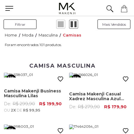
Filtrar
Moda
Masculina
Camisas
101
CAMISA MASCULINA
33%
35%
OFF
OFF
Camisa Makenji Business
Camisa Makenji Casual
Masculina Lilas
Xadrez Masculina Azul
Marinho
De:
R$ 299,90
R$ 199,90
De:
R$ 279,90
R$ 179,90
OU
2X
DE
R$ 99,95
31%
OFF