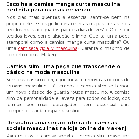
Escolha a camisa manga curta masculina
perfeita para os dias de verão
Nos dias mais quentes é essencial sentir-se bem na
própria pele. Isso significa escolher as roupas certas e os
tecidos mais adequados para os dias de verão. Opte por
tecidos leves, como algodão e linho. Que tal uma peça
atemporal como a camisa manga curta masculina? Ou
uma
camiseta gola V masculina
? Garanta o máximo de
conforto com a Makenji.
Camisa slim: uma peça que transcende o
básico na moda masculina
Sem dúvidas uma peça que inova e renova as opções do
armário masculino. Há tempos a camisa slim se tornou
um novo clássico do guarda roupa masculino. A camisa
slim dá personalidade e leveza para todos os looks, dos
formais aos mais despojados, item essencial para
compor o guarda roupa masculino.
Descubra uma seção inteira de camisas
sociais masculinas na loja online da Makenji
Para muitos, a camisa social ou camisa slim masculina