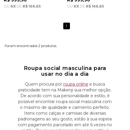
R$ 999,90
R$ 999,90
OU
6X
DE
R$ 166,65
OU
6X
DE
R$ 166,65
1
2
Roupa social masculina para
usar no dia a dia
Quem procura por
roupa online
e busca
praticidade tem na Makenji sua melhor opção.
De acordo com sua personalidade e estilo, é
possível encontrar roupa social masculina com
o máximo de qualidade e caimento perfeito.
Itens como calças e camisas de diversas
padronagens ao seu gosto, estão à sua espera
com pagamento parcelado em até 6 vezes no