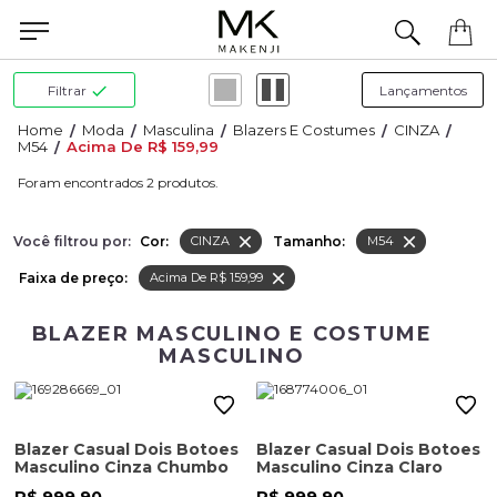
Precisa de ajuda para concluir seu pedido? Fale com nossa equipe pelo WhatsApp.
Filtrar
Moda
Masculina
Blazers E Costumes
CINZA
M54
Acima De R$ 159,99
2
Você filtrou por:
Cor:
Tamanho:
CINZA
M54
Faixa de preço:
Acima De R$ 159,99
BLAZER MASCULINO E COSTUME
MASCULINO
Blazer Casual Dois Botoes
Blazer Casual Dois Botoes
Masculino Cinza Chumbo
Masculino Cinza Claro