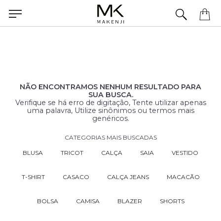
Precisa de ajuda para concluir seu pedido? Fale com nossa equipe pelo WhatsApp.
NÃO ENCONTRAMOS NENHUM RESULTADO PARA
SUA BUSCA.
Verifique se há erro de digitação, Tente utilizar apenas
uma palavra, Utilize sinônimos ou termos mais
genéricos.
CATEGORIAS MAIS BUSCADAS
BLUSA
TRICOT
CALÇA
SAIA
VESTIDO
T-SHIRT
CASACO
CALÇA JEANS
MACACÃO
BOLSA
CAMISA
BLAZER
SHORTS