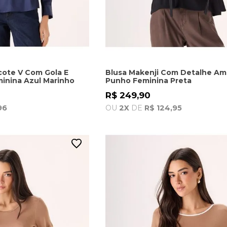
cote V Com Gola E
Blusa Makenji Com Detalhe Am
inina Azul Marinho
Punho Feminina Preta
R$ 249,90
96
OU
2X
DE
R$ 124,95