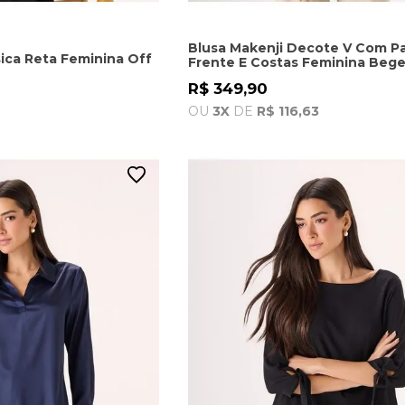
Blusa Makenji Decote V Com Pa
sica Reta Feminina Off
Frente E Costas Feminina Beg
R$ 349,90
OU
3X
DE
R$ 116,63