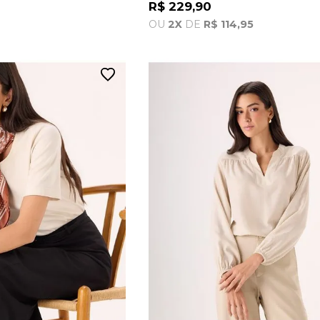
R$ 229,90
OU
2X
DE
R$ 114,95