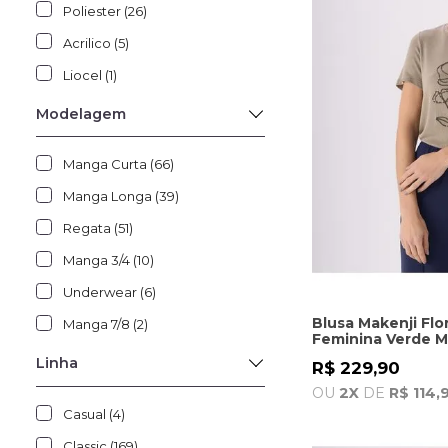
Poliester (26)
Acrilico (5)
Liocel (1)
Modelagem
Manga Curta (66)
Manga Longa (39)
Regata (51)
Manga 3/4 (10)
Underwear (6)
Blusa Makenji Flo
Manga 7/8 (2)
Feminina Verde Mi
Linha
R$ 229,90
OU
2X
DE
R$ 114,
Casual (4)
Classic (169)