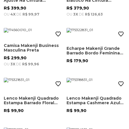
Ajuste Na Cintura
Elastico Na Cintura
Feminina Verde Militar
Feminina Verde Militar
R$ 399,90
R$ 379,90
OU
4X
DE
R$ 99,97
OU
3X
DE
R$ 126,63
Camisa Makenji Business
Echarpe Makenji Grande
Masculina Preta
Barrado Bordo Feminina
Estampa
R$ 299,90
R$ 179,90
OU
3X
DE
R$ 99,96
Lenco Makenji Quadrado
Lenco Makenji Quadrado
Estampa Barrado Floral
Estampa Cashmere Azul
Feminina Estampa
Feminina Estampa
R$ 99,90
R$ 99,90