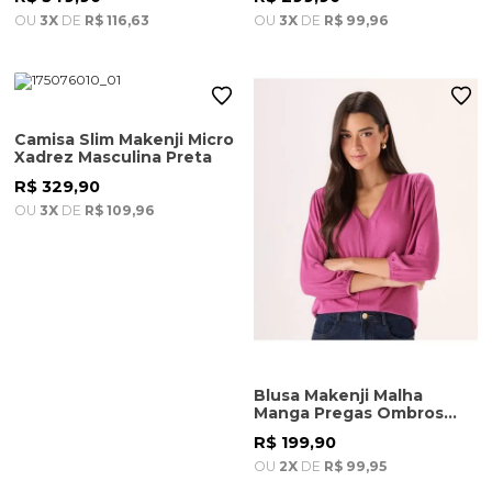
OU
3X
DE
R$ 116,63
OU
3X
DE
R$ 99,96
Camisa Slim Makenji Micro
Xadrez Masculina Preta
R$ 329,90
OU
3X
DE
R$ 109,96
Blusa Makenji Malha
Manga Pregas Ombros
Feminina Violeta
R$ 199,90
OU
2X
DE
R$ 99,95