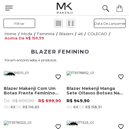
Precisa de ajuda para concluir seu pedido? Fale com nossa equipe pelo WhatsApp.
Filtrar
Moda
Feminina
Blazers
46
COLECAO
Acima De R$ 159,99
BLAZER FEMININO
4
22%
OFF
Blazer Makenji Com Um
Blazer Mekenji Manga
Botao Frente Feminino
Sete Oitavos Botoes Na
Bege
Manga Feminino Nude
De:
R$ 899,90
R$ 699,90
R$ 949,90
OU
6X
DE
R$ 116,65
OU
6X
DE
R$ 158,31
22%