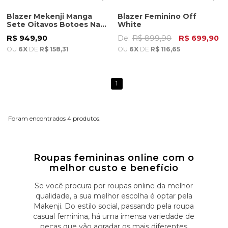
OFF
Blazer Mekenji Manga
Blazer Feminino Off
Sete Oitavos Botoes Na
White
Manga Feminino Off
R$ 949,90
De:
R$ 899,90
R$ 699,90
White
OU
6X
DE
R$ 158,31
OU
6X
DE
R$ 116,65
1
4
Roupas femininas online com o
melhor custo e benefício
Se você procura por roupas online da melhor
qualidade, a sua melhor escolha é optar pela
Makenji. Do estilo social, passando pela roupa
casual feminina, há uma imensa variedade de
peças que vão agradar os mais diferentes