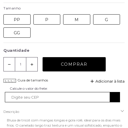
Tamanho
PP
P
M
G
GG
Quantidade
COMPRAR
Guia de tamanhos
Adicionar à lista
Descrição
Blusa de tricot com mangas longas e gola rolê, ideal para os dias mais
frios. O canelado largo traz textura e um visual sofisticado, enquanto o