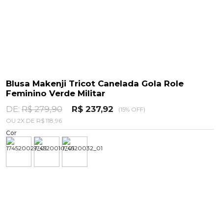
Blusa Makenji Tricot Canelada Gola Role
Feminino Verde Militar
DE:
R$ 279,90
R$ 237,92
(15% OFF)
OU
2
X
DE
R$ 118,96
Cor