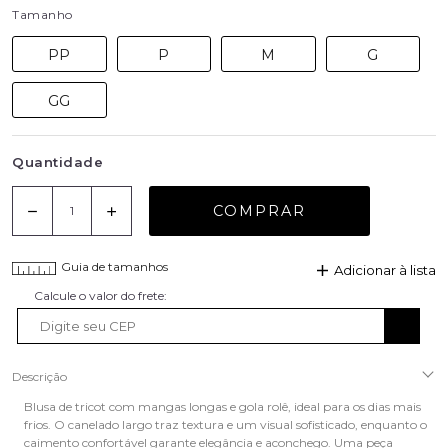
Tamanho
PP
P
M
G
GG
Quantidade
COMPRAR
Guia de tamanhos
Adicionar à lista
Descrição
Blusa de tricot com mangas longas e gola rolê, ideal para os dias mais
frios. O canelado largo traz textura e um visual sofisticado, enquanto o
caimento confortável garante elegância e aconchego. Uma peça