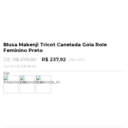
Blusa Makenji Tricot Canelada Gola Role
Feminino Preto
DE:
R$ 279,90
R$ 237,92
(15% OFF)
OU
2
X
DE
R$ 118,96
Cor