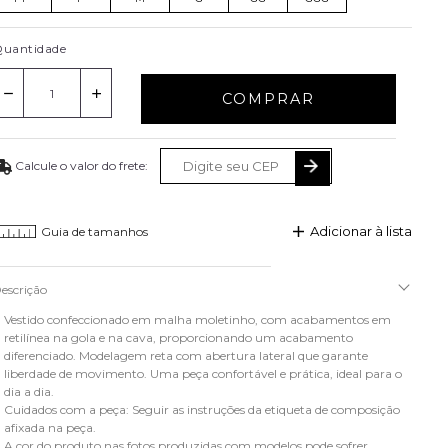
uantidade
COMPRAR
Adicionar à lista
Guia de tamanhos
escrição
Vestido confeccionado em malha moletinho, com acabamentos em
retilínea na gola e na cava, proporcionando um acabamento
diferenciado. Modelagem reta com abertura lateral que garante
liberdade de movimento. Uma peça confortável e prática, ideal para o
dia a dia.
Cuidados com a peça: Seguir as instruções da etiqueta de composição
afixada na peça.
A cor do produto nas fotos produzidas com modelos pode sofrer