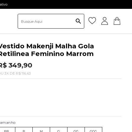
ativo
Vestido Makenji Malha Gola
Retilinea Feminino Marrom
R$ 349,90
OU
3
X
DE
R$ 116,63
Tamanho
PP
P
M
G
GG
GGG