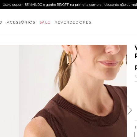
Use o cupom BEMVINDO e ganhe 15%OFF na primeira compra. *desconto não cumul
O
ACESSÓRIOS
SALE
REVENDEDORES