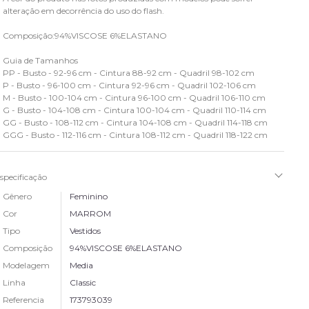
alteração em decorrência do uso do flash.
Composição:94%VISCOSE 6%ELASTANO
Guia de Tamanhos
PP - Busto - 92-96 cm - Cintura 88-92 cm - Quadril 98-102 cm
P - Busto - 96-100 cm - Cintura 92-96 cm - Quadril 102-106 cm
M - Busto - 100-104 cm - Cintura 96-100 cm - Quadril 106-110 cm
G - Busto - 104-108 cm - Cintura 100-104 cm - Quadril 110-114 cm
GG - Busto - 108-112 cm - Cintura 104-108 cm - Quadril 114-118 cm
GGG - Busto - 112-116 cm - Cintura 108-112 cm - Quadril 118-122 cm
specificação
Gênero
Feminino
Cor
MARROM
Tipo
Vestidos
Composição
94%VISCOSE 6%ELASTANO
Modelagem
Media
Linha
Classic
Referencia
173793039