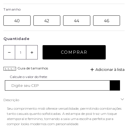
Tamanho
40
42
44
46
Quantidade
COMPRAR
Guia de tamanhos
Adicionar à lista
Descrição
Seu comprimento midi oferece versatilidade, permitindo combinações
tanto casuais quanto sofisticadas. A estampa de poá traz um toque
atemporal e feminino, tornando a saia uma escolha perfeita para
compor looks modernos com personalidade.