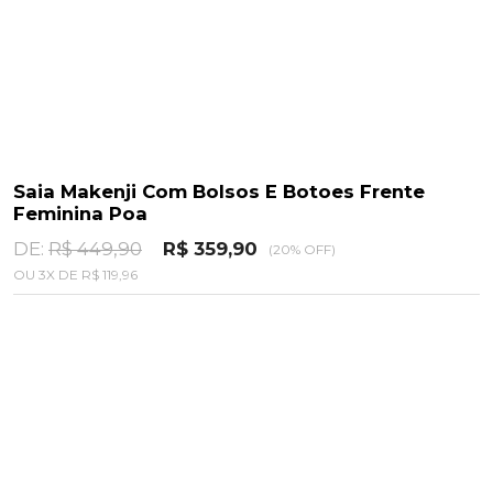
Saia Makenji Com Bolsos E Botoes Frente
Feminina Poa
DE:
R$ 449,90
R$ 359,90
(20% OFF)
OU
3
X
DE
R$ 119,96