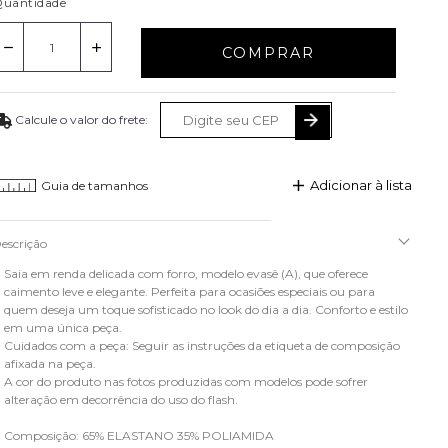
uantidade
COMPRAR
Adicionar à lista
Guia de tamanhos
escrição
Saia em renda delicada com forro, modelo evasê (A), que oferece
caimento leve e elegante. Perfeita para ocasiões especiais ou para
quem deseja um toque sofisticado no look do dia a dia. Conforto e estilo
em uma única peça.
Cuidados com a peça: Seguir as instruções da etiqueta de composição
afixada na peça.
A cor do produto nas fotos produzidas com modelos pode sofrer
alteração em decorrência do uso do flash.
Composição: 65% ELASTANO 35% POLIAMIDA