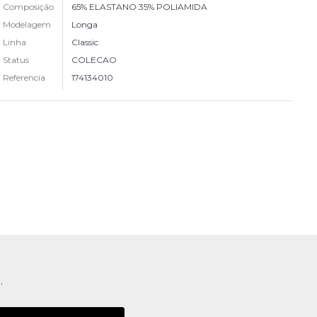
Composição
65% ELASTANO 35% POLIAMIDA
Modelagem
Longa
Linha
Classic
Status
COLECAO
Referencia
174134010
.