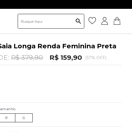
Saia Longa Renda Feminina Preta
DE:
R$ 379,90
R$ 159,90
(57% OFF)
Tamanho
P
G