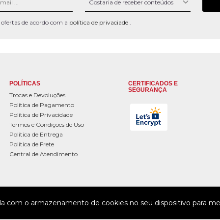
 e ofertas de acordo com a
política de privaciade
.
POLÍTICAS
CERTIFICADOS E
SEGURANÇA
Trocas e Devoluções
Política de Pagamento
Política de Privacidade
Termos e Condições de Uso
Política de Entrega
Política de Frete
Central de Atendimento
da com o armazenamento de cookies no seu dispositivo para mel