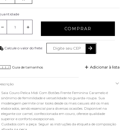
uantidade
COMPRAR
Adicionar à lista
Guia de tamanhos
escrição
Saia Couro Pelica Midi Com Botões Frente Feminina Caramelo é
sinônimo de feminilidade e versatilidade no guarda-roupa. Sua
modelagem permite criar looks desde os mais casuais até os mais
elaborados, sendo essencial para diversas ocasiões. Disponível na
elegante cor camel, confeccionada em couro, oferece qualidade
superior e conforto excepcionais.
Cuidados com a peça: Seguir as instruções da etiqueta de composição
afixada na peça.