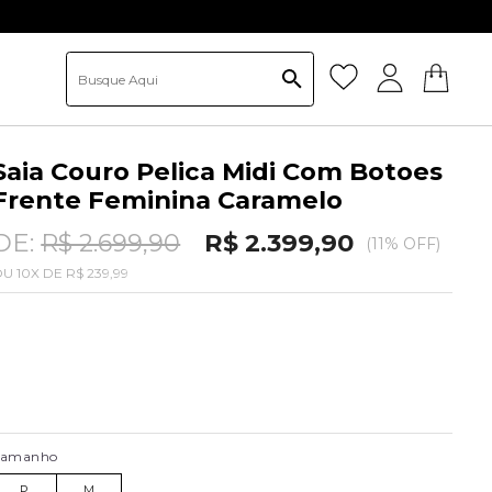
ativo
Saia Couro Pelica Midi Com Botoes
Frente Feminina Caramelo
DE:
R$ 2.699,90
R$ 2.399,90
(11% OFF)
OU
10
X
DE
R$ 239,99
Tamanho
P
M