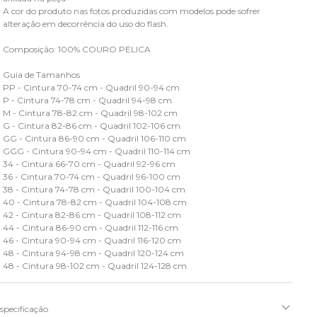
A cor do produto nas fotos produzidas com modelos pode sofrer
alteração em decorrência do uso do flash.
Composição: 100% COURO PELICA
Guia de Tamanhos
PP - Cintura 70-74 cm - Quadril 90-94 cm
P - Cintura 74-78 cm - Quadril 94-98 cm
M - Cintura 78-82 cm - Quadril 98-102 cm
G - Cintura 82-86 cm - Quadril 102-106 cm
GG - Cintura 86-90 cm - Quadril 106-110 cm
GGG - Cintura 90-94 cm - Quadril 110-114 cm
34 - Cintura 66-70 cm - Quadril 92-96 cm
36 - Cintura 70-74 cm - Quadril 96-100 cm
38 - Cintura 74-78 cm - Quadril 100-104 cm
40 - Cintura 78-82 cm - Quadril 104-108 cm
42 - Cintura 82-86 cm - Quadril 108-112 cm
44 - Cintura 86-90 cm - Quadril 112-116 cm
46 - Cintura 90-94 cm - Quadril 116-120 cm
48 - Cintura 94-98 cm - Quadril 120-124 cm
48 - Cintura 98-102 cm - Quadril 124-128 cm
specificação