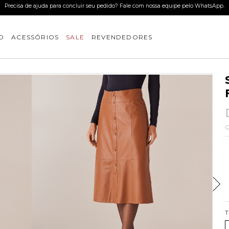
Use o cupom BEMVINDO e ganhe 15%OFF na primeira compra. *desconto não cumul
O
ACESSÓRIOS
SALE
REVENDEDORES