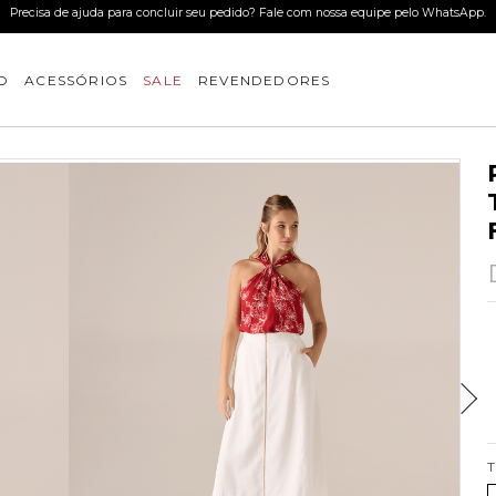
Use o cupom BEMVINDO e ganhe 15%OFF na primeira compra. *desconto
O
ACESSÓRIOS
SALE
REVENDEDORES