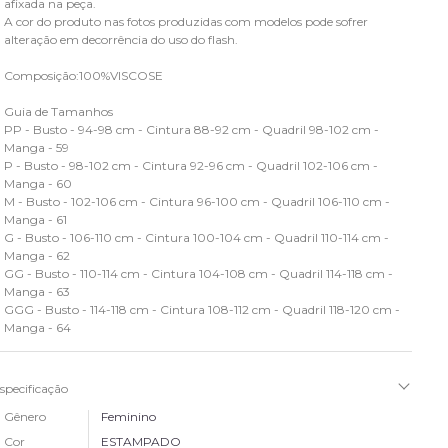
afixada na peça.
A cor do produto nas fotos produzidas com modelos pode sofrer
alteração em decorrência do uso do flash.
Composição:100%VISCOSE
Guia de Tamanhos
PP - Busto - 94-98 cm - Cintura 88-92 cm - Quadril 98-102 cm -
Manga - 59
P - Busto - 98-102 cm - Cintura 92-96 cm - Quadril 102-106 cm -
Manga - 60
M - Busto - 102-106 cm - Cintura 96-100 cm - Quadril 106-110 cm -
Manga - 61
G - Busto - 106-110 cm - Cintura 100-104 cm - Quadril 110-114 cm -
Manga - 62
GG - Busto - 110-114 cm - Cintura 104-108 cm - Quadril 114-118 cm -
Manga - 63
GGG - Busto - 114-118 cm - Cintura 108-112 cm - Quadril 118-120 cm -
Manga - 64
specificação
Gênero
Feminino
Cor
ESTAMPADO