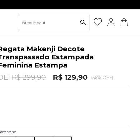
 não cumulativo
Regata Makenji Decote
Transpassado Estampada
Feminina Estampa
DE:
R$ 299,90
R$ 129,90
(56% OFF)
Tamanho