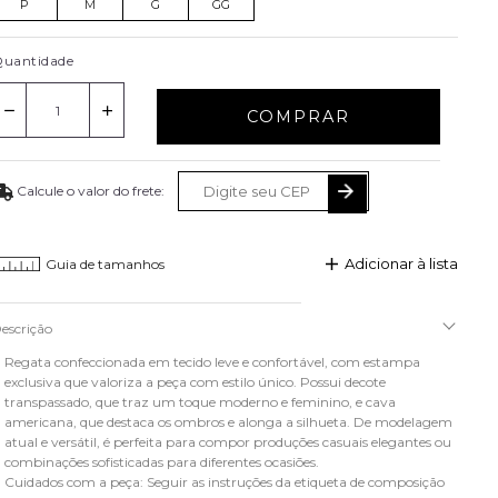
P
M
G
GG
uantidade
COMPRAR
Adicionar à lista
Guia de tamanhos
escrição
Regata confeccionada em tecido leve e confortável, com estampa
exclusiva que valoriza a peça com estilo único. Possui decote
transpassado, que traz um toque moderno e feminino, e cava
americana, que destaca os ombros e alonga a silhueta. De modelagem
atual e versátil, é perfeita para compor produções casuais elegantes ou
combinações sofisticadas para diferentes ocasiões.
Cuidados com a peça: Seguir as instruções da etiqueta de composição