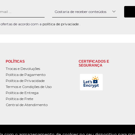
 e ofertas de acordo com a
política de privaciade
.
POLÍTICAS
CERTIFICADOS E
SEGURANÇA
Trocas e Devoluções
Política de Pagamento
Política de Privacidade
Termos e Condições de Uso
Política de Entrega
Política de Frete
Central de Atendimento
da com o armazenamento de cookies no seu dispositivo para mel