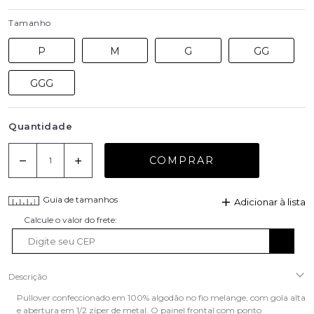
Tamanho
P
M
G
GG
GGG
Quantidade
COMPRAR
Guia de tamanhos
Adicionar à lista
Descrição
Pullover confeccionado em 100% algodão no fio melange, com gola alta
e abertura em 1/2 zíper de metal. O painel frontal com ponto