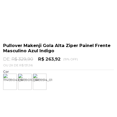
Pullover Makenji Gola Alta Ziper Painel Frente
Masculino Azul Indigo
DE:
R$ 329,90
R$ 263,92
(19% OFF)
OU
2
X
DE
R$ 131,96
Cor