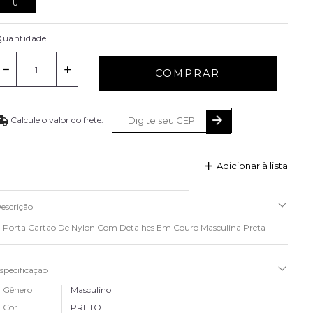
U
uantidade
COMPRAR
Adicionar à lista
escrição
Porta Cartao De Nylon Com Detalhes Em Couro Masculina Preta
specificação
Gênero
Masculino
Cor
PRETO