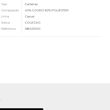
Tipo
Carteiras
Composição
40% COURO 60% POLIESTER
Linha
Casual
Status
COLECAO
Referencia
168023010
.