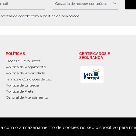
 e ofertas de acordo com a
política de privaciade
.
POLÍTICAS
CERTIFICADOS E
SEGURANÇA
Trocas e Devoluções
Política de Pagamento
Política de Privacidade
Termos e Condições de Uso
Política de Entrega
Política de Frete
Central de Atendimento
da com o armazenamento de cookies no seu dispositivo para mel