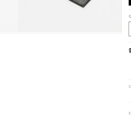
Q
D
E