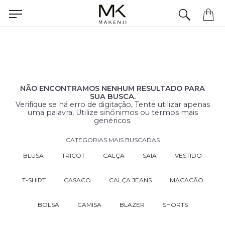
Precisa de ajuda para concluir seu pedido? Fale com nossa equipe pelo WhatsApp.
NÃO ENCONTRAMOS NENHUM RESULTADO PARA
SUA BUSCA.
Verifique se há erro de digitação, Tente utilizar apenas
uma palavra, Utilize sinônimos ou termos mais
genéricos.
CATEGORIAS MAIS BUSCADAS
BLUSA
TRICOT
CALÇA
SAIA
VESTIDO
T-SHIRT
CASACO
CALÇA JEANS
MACACÃO
BOLSA
CAMISA
BLAZER
SHORTS