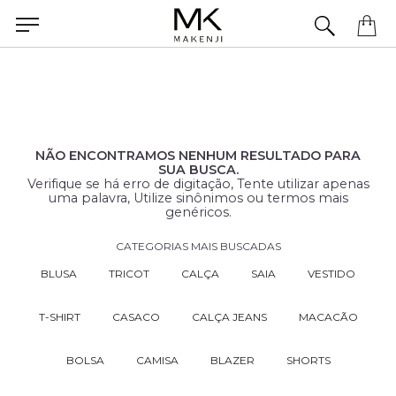
Precisa de ajuda para concluir seu pedido? Fale com nossa equipe pelo WhatsApp.
NÃO ENCONTRAMOS NENHUM RESULTADO PARA
SUA BUSCA.
Verifique se há erro de digitação, Tente utilizar apenas
uma palavra, Utilize sinônimos ou termos mais
genéricos.
CATEGORIAS MAIS BUSCADAS
BLUSA
TRICOT
CALÇA
SAIA
VESTIDO
T-SHIRT
CASACO
CALÇA JEANS
MACACÃO
BOLSA
CAMISA
BLAZER
SHORTS