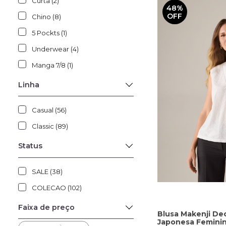
Curta (2)
48%
OFF
Chino (8)
5 Pockts (1)
Underwear (4)
Manga 7/8 (1)
Linha
Casual (56)
Classic (89)
Status
SALE (38)
COLECAO (102)
Faixa de preço
Blusa Makenji De
Japonesa Femini