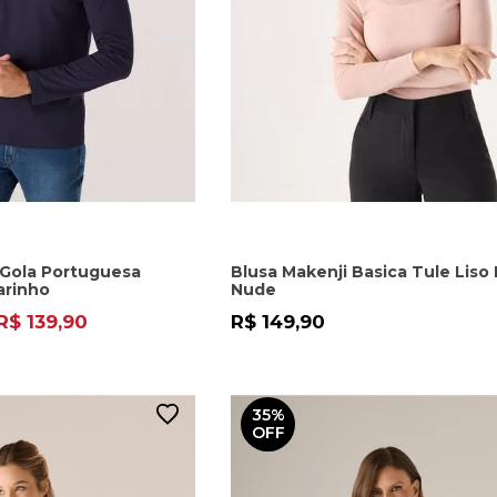
 Gola Portuguesa
Blusa Makenji Basica Tule Liso
arinho
Nude
R$ 139,90
R$ 149,90
35%
OFF