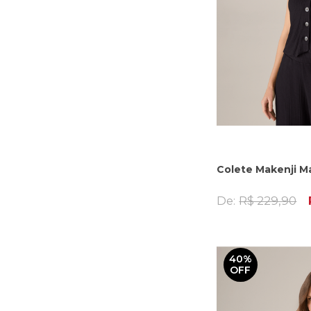
Colete Makenji M
De:
R$ 229,90
40%
OFF