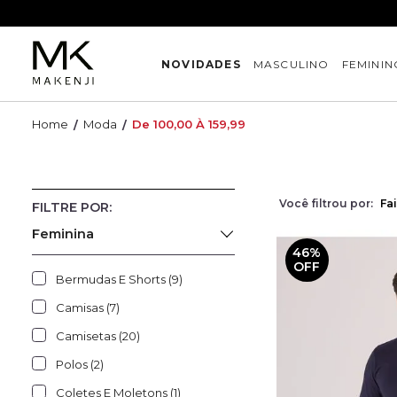
NOVIDADES
MASCULINO
FEMININ
Moda
De 100,00 À 159,99
Você filtrou por:
Fa
Feminina
46%
OFF
Bermudas E Shorts (9)
Camisas (7)
Camisetas (20)
Polos (2)
Coletes E Moletons (1)