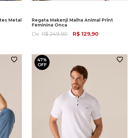
tes Metal
Regata Makenji Malha Animal Print
Feminina Onca
De:
R$ 249,90
R$ 129,90
47%
OFF