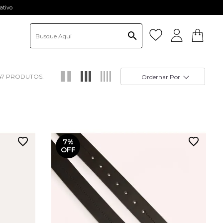
ativo
47
Ordernar Por
7%
OFF