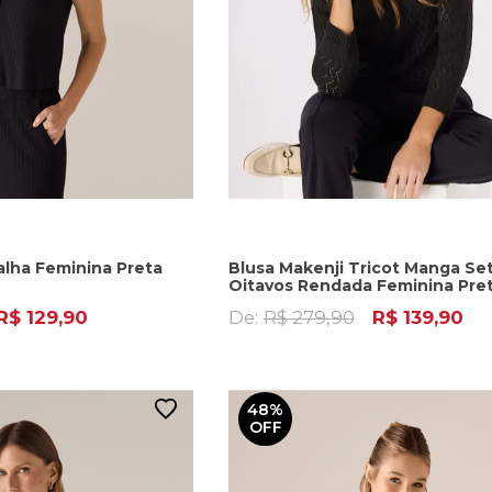
alha Feminina Preta
Blusa Makenji Tricot Manga Se
Oitavos Rendada Feminina Pre
R$ 129,90
De:
R$ 279,90
R$ 139,90
48%
OFF