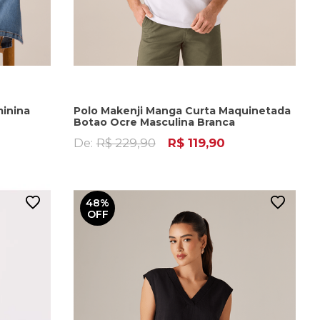
minina
Polo Makenji Manga Curta Maquinetada
Botao Ocre Masculina Branca
De:
R$ 229,90
R$ 119,90
48%
OFF