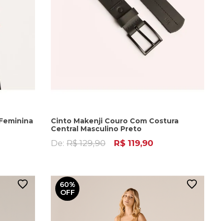
 Feminina
Cinto Makenji Couro Com Costura
Central Masculino Preto
De:
R$ 129,90
R$ 119,90
60%
OFF