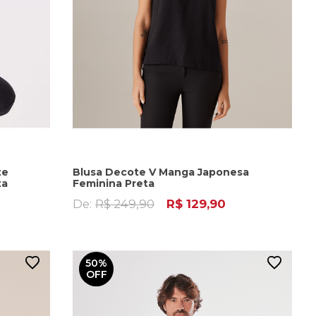
te
Blusa Decote V Manga Japonesa
ta
Feminina Preta
De:
R$ 249,90
R$ 129,90
50%
OFF