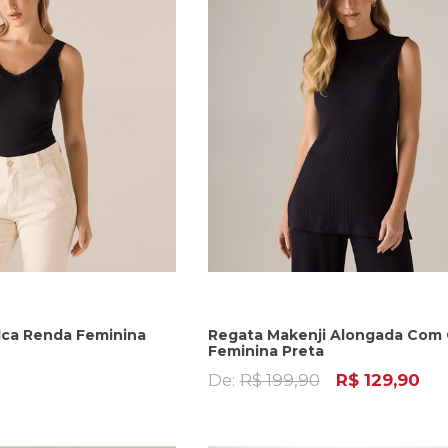
lca Renda Feminina
Regata Makenji Alongada Com 
Feminina Preta
De:
R$ 199,90
R$ 129,90