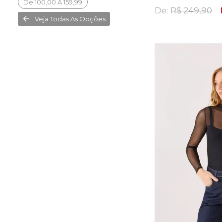
De 100,00 À 159,99
De:
R$ 249,90
Veja Todas As Opções