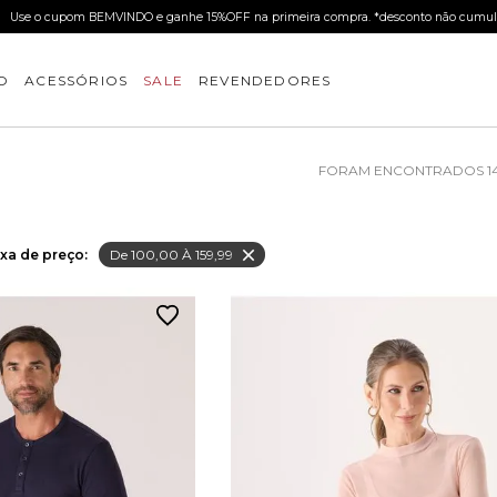
Use o cupom BEMVINDO e ganhe 15%OFF na primeira compra. *desconto não cumul
O
ACESSÓRIOS
SALE
REVENDEDORES
1
ixa de preço:
De 100,00 À 159,99