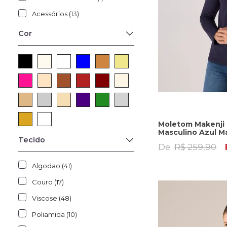
Acessórios (13)
Cor
Moletom Makenji
Masculino Azul M
Tecido
De:
R$ 259,90
Algodao (41)
Couro (17)
Viscose (48)
Poliamida (10)