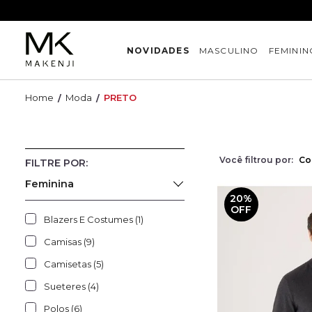
NOVIDADES
MASCULINO
FEMININ
Moda
PRETO
Você filtrou por:
Co
Feminina
20%
OFF
Blazers E Costumes (1)
Camisas (9)
Camisetas (5)
Sueteres (4)
Polos (6)