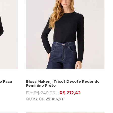
o Faca
Blusa Makenji Tricot Decote Redondo
Feminino Preto
De:
R$ 249,90
R$ 212,42
OU
2X
DE
R$ 106,21