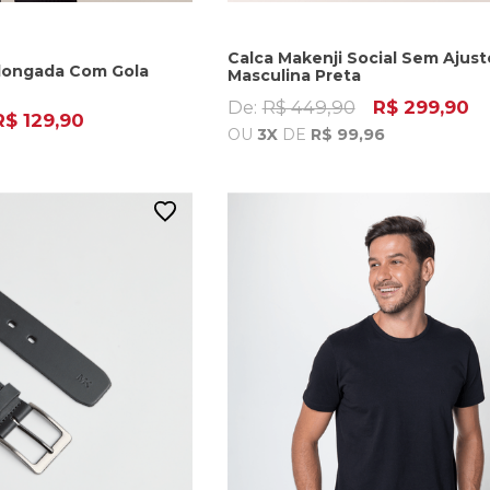
Calca Makenji Social Sem Ajust
Alongada Com Gola
Masculina Preta
De:
R$ 449,90
R$ 299,90
R$ 129,90
OU
3X
DE
R$ 99,96