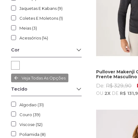
Jaquetas E Kabans (9)
Coletes E Moletons (1)
Meias (3)
Acessórios (14)
Cor
Pullover Makenji G
Frente Masculino
Veja Todas As Opções
De:
R$ 329,90
Tecido
OU
2X
DE
R$ 131,
Algodao (31)
Couro (39)
Viscose (52)
Poliamida (8)