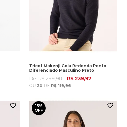
Tricot Makenji Gola Redonda Ponto
Diferenciado Masculino Preto
De:
R$ 299,90
R$ 239,92
OU
2X
DE
R$ 119,96
15%
OFF