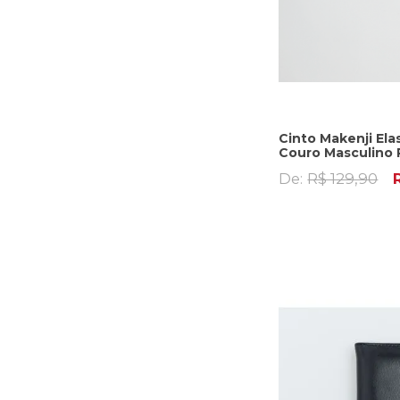
Cinto Makenji El
Couro Masculino 
De:
R$ 129,90