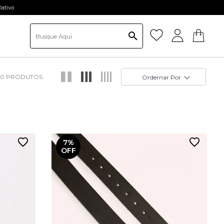
ativo
80
Ordernar Por
7%
OFF