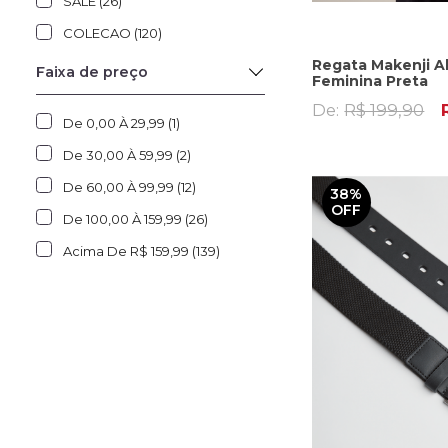
SALE (26)
COLECAO (120)
Regata Makenji 
Faixa de preço
Feminina Preta
De:
R$ 199,90
De 0,00 À 29,99 (1)
De 30,00 À 59,99 (2)
De 60,00 À 99,99 (12)
38%
OFF
De 100,00 À 159,99 (26)
Acima De R$ 159,99 (139)