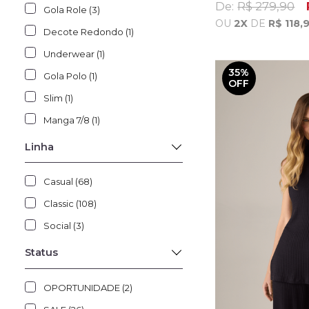
De:
R$ 279,90
Gola Role (3)
OU
2X
DE
R$ 118,
Decote Redondo (1)
Underwear (1)
35%
Gola Polo (1)
OFF
Slim (1)
Manga 7/8 (1)
Linha
Casual (68)
Classic (108)
Social (3)
Status
OPORTUNIDADE (2)