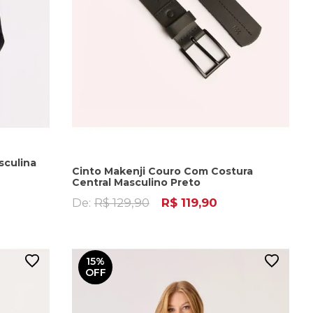
sculina
Cinto Makenji Couro Com Costura
Central Masculino Preto
De:
R$ 129,90
R$ 119,90
15%
OFF