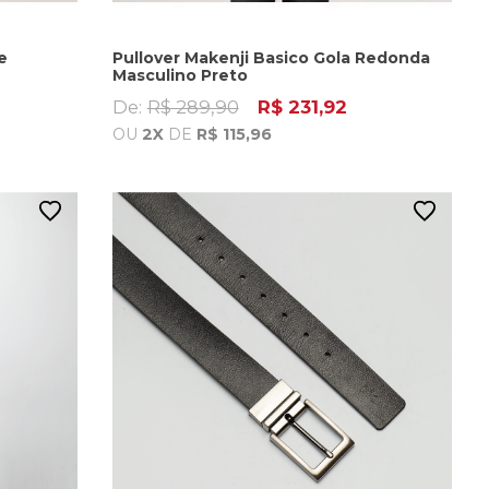
e
Pullover Makenji Basico Gola Redonda
Masculino Preto
De:
R$ 289,90
R$ 231,92
OU
2X
DE
R$ 115,96