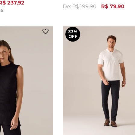
R$ 237,92
De:
R$ 199,90
R$ 79,90
96
33%
OFF