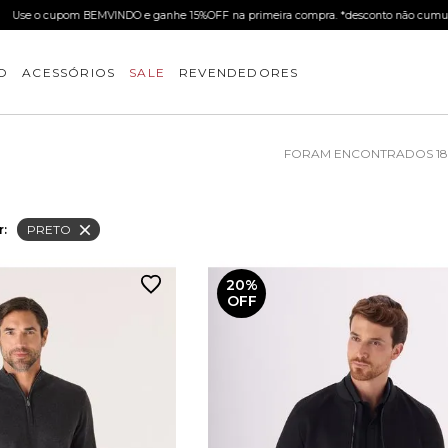
Use o cupom BEMVINDO e ganhe 15%OFF na primeira compra. *desconto não cumul
O
ACESSÓRIOS
SALE
REVENDEDORES
1
r:
PRETO
20%
OFF