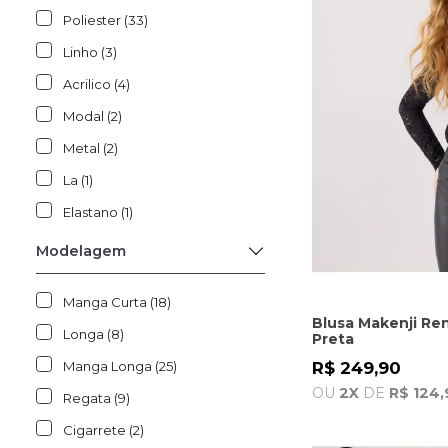
Poliester (33)
Linho (3)
Acrilico (4)
Modal (2)
Metal (2)
La (1)
Elastano (1)
Modelagem
Manga Curta (18)
Blusa Makenji Re
Longa (8)
Preta
Manga Longa (25)
R$ 249,90
OU
2X
DE
R$ 124,
Regata (9)
Cigarrete (2)