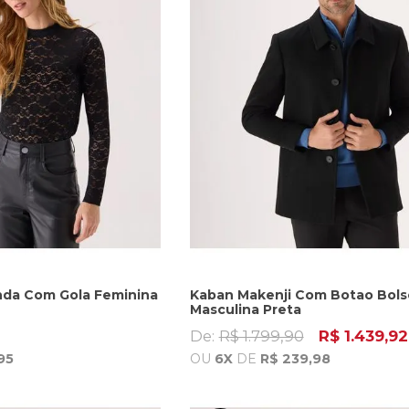
nda Com Gola Feminina
Kaban Makenji Com Botao Bols
Masculina Preta
De:
R$ 1.799,90
R$ 1.439,92
95
OU
6X
DE
R$ 239,98