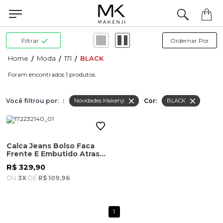
Precisa de ajuda para concluir seu pedido? Fale com nossa equipe pelo WhatsApp.
Filtrar
Moda
171
BLACK
1
Você filtrou por:
:
Cor:
Novidades Makenji
BLACK
Calca Jeans Bolso Faca
Frente E Embutido Atras
Masculina Blue Black
R$ 329,90
OU
3X
DE
R$ 109,96
1