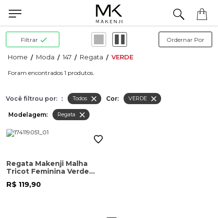
Precisa de ajuda para concluir seu pedido? Fale com nossa equipe pelo WhatsApp.
Filtrar
Moda
147
Regata
VERDE
1
Você filtrou por:
:
Cor:
Todos
VERDE
Modelagem:
Regata
Regata Makenji Malha
Tricot Feminina Verde
Oliva
R$ 119,90