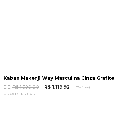
Kaban Makenji Way Masculina Cinza Grafite
DE:
R$ 1.399,90
R$ 1.119,92
(20% OFF)
OU
6
X
DE
R$ 186,65