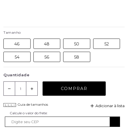
Tamanho
46
48
50
52
54
56
58
Quantidade
COMPRAR
Guia de tamanhos
Adicionar à lista