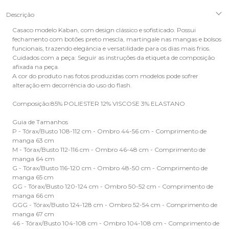
Descrição
Casaco modelo Kaban, com design clássico e sofisticado. Possui
fechamento com botões preto mescla, martingale nas mangas e bolsos
funcionais, trazendo elegância e versatilidade para os dias mais frios.
Cuidados com a peça: Seguir as instruções da etiqueta de composição
afixada na peça.
A cor do produto nas fotos produzidas com modelos pode sofrer
alteração em decorrência do uso do flash.
Composição:85% POLIESTER 12% VISCOSE 3% ELASTANO
Guia de Tamanhos
P - Tórax/Busto 108-112 cm - Ombro 44-56 cm - Comprimento de
manga 63 cm
M - Tórax/Busto 112-116 cm - Ombro 46-48 cm - Comprimento de
manga 64 cm
G - Tórax/Busto 116-120 cm - Ombro 48-50 cm - Comprimento de
manga 65 cm
GG - Tórax/Busto 120-124 cm - Ombro 50-52 cm - Comprimento de
manga 66 cm
GGG - Tórax/Busto 124-128 cm - Ombro 52-54 cm - Comprimento de
manga 67 cm
46 - Tórax/Busto 104-108 cm - Ombro 104-108 cm - Comprimento de