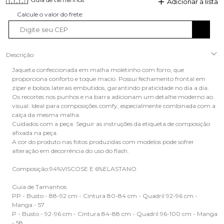
Adicionar à lista
Descrição
Jaqueta confeccionada em malha moletinho com forro, que
proporciona conforto e toque macio. Possui fechamento frontal em
zíper e bolsos laterais embutidos, garantindo praticidade no dia a dia.
Os recortes nos punhos e na barra adicionam um detalhe moderno ao
visual. Ideal para composições comfy, especialmente combinada com a
calça da mesma malha.
Cuidados com a peça: Seguir as instruções da etiqueta de composição
afixada na peça.
A cor do produto nas fotos produzidas com modelos pode sofrer
alteração em decorrência do uso do flash.
Composição:94%VISCOSE E 6%ELASTANO
Guia de Tamanhos
PP - Busto - 88-92 cm - Cintura 80-84 cm - Quadril 92-96 cm -
Manga - 57
P - Busto - 92-96 cm - Cintura 84-88 cm - Quadril 96-100 cm - Manga
- 58