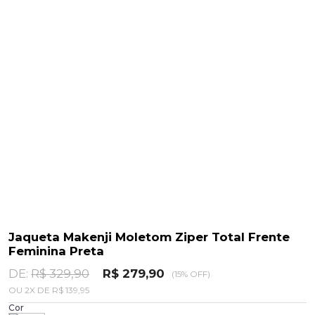
Jaqueta Makenji Moletom Ziper Total Frente
Feminina Preta
DE:
R$ 329,90
R$ 279,90
(15% OFF)
OU
2
X
DE
R$ 139,95
Cor