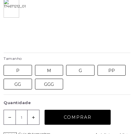
Tamanho
P
M
G
PP
GG
GGG
Quantidade
COMPRAR
Guia de tamanhos