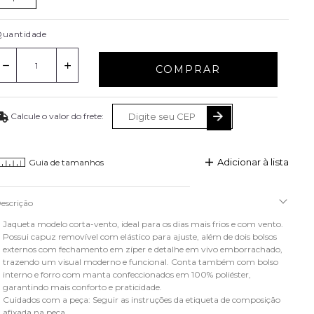
uantidade
COMPRAR
Adicionar à lista
Guia de tamanhos
escrição
Jaqueta modelo corta-vento, ideal para os dias mais frios e com vento.
Possui capuz removível com elástico para ajuste, além de dois bolsos
externos com fechamento em zíper e detalhe em vivo emborrachado,
trazendo um visual moderno e funcional. Conta também com bolso
interno e forro com manta confeccionados em 100% poliéster,
garantindo mais conforto e praticidade.
Cuidados com a peça: Seguir as instruções da etiqueta de composição
afixada na peça.