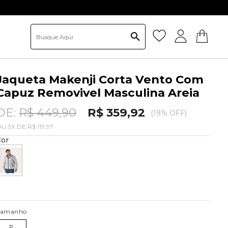
 não cumulativo
Jaqueta Makenji Corta Vento Com
Capuz Removivel Masculina Areia
DE:
R$ 449,90
R$ 359,92
(19% OFF)
OU
3
X
DE
R$ 119,97
Cor
Tamanho
P