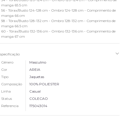
manga 65.5 cm
56 - Tórax/Busto 124-128 cm - Ombro 124-128 cm - Comprimento de
manga 66 cm
58 - Tórax/Busto 128-132 cm - Ombro 128-132 cm - Comprimento de
manga 66.5 cm
60 - Tórax/Busto 132-136 cm - Ombro 132-136 cm - Comprimento de
manga 67 cm
specificação
Gênero
Masculino
Cor
AREIA
Tipo
Jaquetas
Composição
100% POLIESTER
Linha
Casual
Status
COLECAO
Referencia
175043014