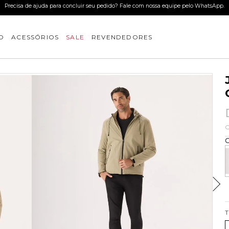
Use o cupom BEMVINDO e ganhe 15%OFF na primeira compra. *desconto
O
ACESSÓRIOS
SALE
REVENDEDORES