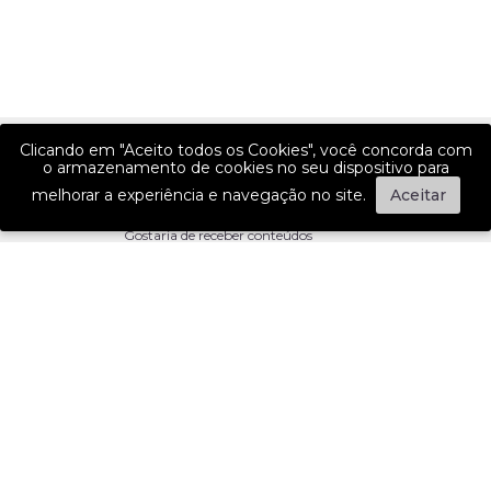
Clicando em "Aceito todos os Cookies", você concorda com
GANHE 15% OFF NA SUA PRIMEIRA COMPRA!
o armazenamento de cookies no seu dispositivo para
É facil, basta se cadastrar e receber nossas novidades.
melhorar a experiência e navegação no site.
Aceitar
ASSINAR
Li e aceito receber notícias e ofertas de acordo com a
política de
privaciade
.
INSTITUCIONAL