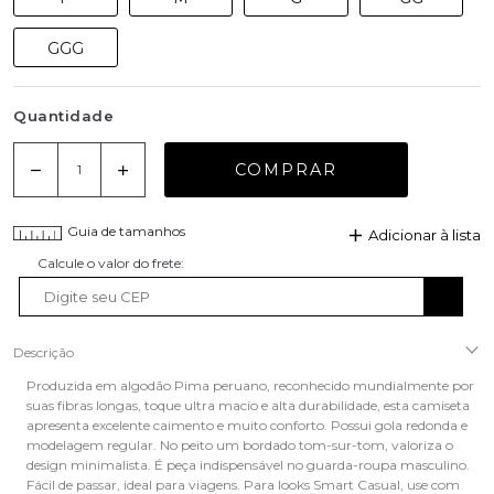
GGG
Quantidade
COMPRAR
Guia de tamanhos
Adicionar à lista
Descrição
Produzida em algodão Pima peruano, reconhecido mundialmente por
suas fibras longas, toque ultra macio e alta durabilidade, esta camiseta
apresenta excelente caimento e muito conforto. Possui gola redonda e
modelagem regular. No peito um bordado tom-sur-tom, valoriza o
design minimalista. É peça indispensável no guarda-roupa masculino.
Fácil de passar, ideal para viagens. Para looks Smart Casual, use com