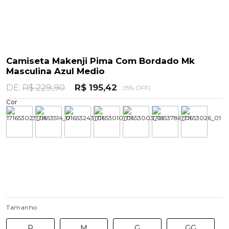
Camiseta Makenji Pima Com Bordado Mk
Masculina Azul Medio
DE:
R$ 229,90
R$ 195,42
(15% OFF)
Cor
Tamanho
P
M
G
GG