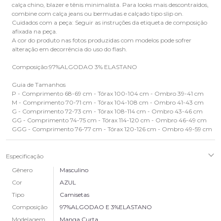
calça chino, blazer e tênis minimalista. Para looks mais descontraídos,
combine com calça jeans ou bermudas e calçado tipo slip on.
Cuidados com a peça: Seguir as instruções da etiqueta de composição
afixada na peça.
A cor do produto nas fotos produzidas com modelos pode sofrer
alteração em decorrência do uso do flash.
Composição:97%ALGODAO 3% ELASTANO
Guia de Tamanhos
P - Comprimento 68-69 cm - Tórax 100-104 cm - Ombro 39-41 cm
M - Comprimento 70-71 cm - Tórax 104-108 cm - Ombro 41-43 cm
G - Comprimento 72-73 cm - Tórax 108-114 cm - Ombro 43-46 cm
GG - Comprimento 74-75 cm - Tórax 114-120 cm - Ombro 46-49 cm
GGG - Comprimento 76-77 cm - Tórax 120-126 cm - Ombro 49-59 cm
Especificação
Gênero
Masculino
Cor
AZUL
Tipo
Camisetas
Composição
97%ALGODAO E 3%ELASTANO
Modelagem
Manga Curta