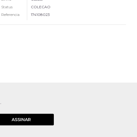
Status
COLECAO
Referencia
174108023
.
ASSINAR