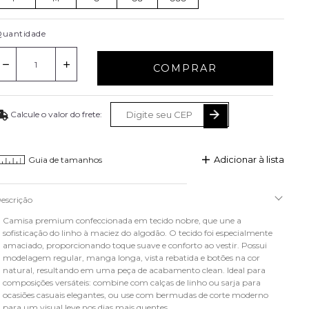
uantidade
COMPRAR
Adicionar à lista
Guia de tamanhos
escrição
Camisa premium confeccionada em tecido nobre, que une a
sofisticação do linho à maciez do algodão. O tecido foi especialmente
amaciado, proporcionando toque suave e conforto ao vestir. Possui
modelagem regular, manga longa, vista rebatida e botões na cor
natural, resultando em uma peça de acabamento clean. Ideal para
composições versáteis: combine com calças de linho ou sarja para
ocasiões casuais elegantes, ou use com bermudas de corte moderno
para um visual leve nos dias mais quentes.