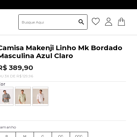
Camisa Makenji Linho Mk Bordado
Masculina Azul Claro
R$ 389,90
OU
3
X
DE
R$ 129,96
Cor
Tamanho
P
M
G
GG
GGG