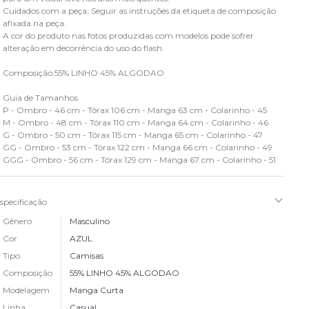
Cuidados com a peça: Seguir as instruções da etiqueta de composição
afixada na peça.
A cor do produto nas fotos produzidas com modelos pode sofrer
alteração em decorrência do uso do flash.
Composição:55% LINHO 45% ALGODAO
Guia de Tamanhos
P - Ombro - 46 cm - Tórax 106 cm - Manga 63 cm - Colarinho - 45
M - Ombro - 48 cm - Tórax 110 cm - Manga 64 cm - Colarinho - 46
G - Ombro - 50 cm - Tórax 115 cm - Manga 65 cm - Colarinho - 47
GG - Ombro - 53 cm - Tórax 122 cm - Manga 66 cm - Colarinho - 49
GGG - Ombro - 56 cm - Tórax 129 cm - Manga 67 cm - Colarinho - 51
specificação
Gênero
Masculino
Cor
AZUL
Tipo
Camisas
Composição
55% LINHO 45% ALGODAO
Modelagem
Manga Curta
Linha
Casual