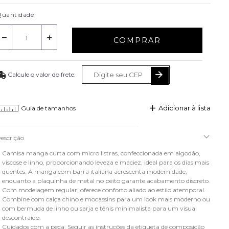
uantidade
COMPRAR
Adicionar à lista
Guia de tamanhos
escrição
Camisa manga curta com micro listras, confeccionada em algodão,
viscose e linho, proporcionando leveza e maciez, ideal para os dias mais
quentes. A manga com barra italiana acrescenta modernidade,
enquanto a plaquinha de metal no peito garante acabamento discreto.
Com modelagem regular, oferece conforto aliado ao estilo atemporal.
Combine com calça chino e mocassins para um look mais moderno ou
com bermuda de linho ou sarja e tênis minimalista para um visual
descontraído.
Cuidados com a peça: Seguir as instruções da etiqueta de composição