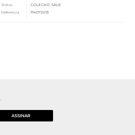
Status
COLECAO, SALE
Referencia
174072013
.
ASSINAR