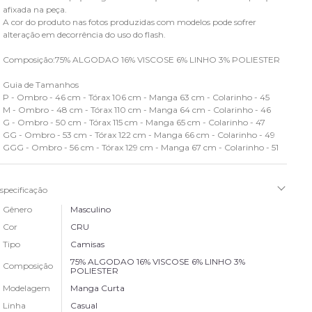
afixada na peça.
A cor do produto nas fotos produzidas com modelos pode sofrer
alteração em decorrência do uso do flash.
Composição:75% ALGODAO 16% VISCOSE 6% LINHO 3% POLIESTER
Guia de Tamanhos
P - Ombro - 46 cm - Tórax 106 cm - Manga 63 cm - Colarinho - 45
M - Ombro - 48 cm - Tórax 110 cm - Manga 64 cm - Colarinho - 46
G - Ombro - 50 cm - Tórax 115 cm - Manga 65 cm - Colarinho - 47
GG - Ombro - 53 cm - Tórax 122 cm - Manga 66 cm - Colarinho - 49
GGG - Ombro - 56 cm - Tórax 129 cm - Manga 67 cm - Colarinho - 51
specificação
Gênero
Masculino
Cor
CRU
Tipo
Camisas
75% ALGODAO 16% VISCOSE 6% LINHO 3%
Composição
POLIESTER
Modelagem
Manga Curta
Linha
Casual