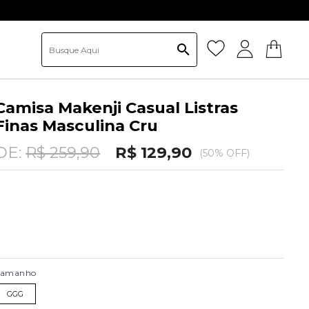
Camisa Makenji Casual Listras
Finas Masculina Cru
DE:
R$ 259,90
R$ 129,90
(50% OFF)
Tamanho
GGG