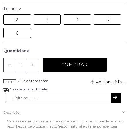
Tamanho
2
3
4
5
6
Quantidade
COMPRAR
Guia de tamanhos
Adicionar à lista
Descrição
Camisa de manga longa confeccionada em fibra de viscose de bamboo,
reconhecida pelo toque macio, frescor natural e caimento leve. Ideal