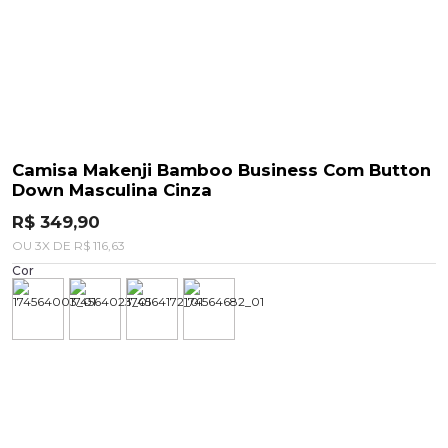
Camisa Makenji Bamboo Business Com Button
Down Masculina Cinza
R$ 349,90
OU
3
X
DE
R$ 116,63
Cor