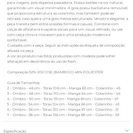
para viagens, pois dispensa passadoria. Possui botões na cor natural,
garantindo um visual minimalista. A gola possui barbatana removível,
que proporciona estrutura ao colarinho, mas também pode ser
retirada, caso queira uma gola menos estruturada. Versátil e elegante, a
peça transita bem entre ocasiões formais e casuais. Combine com
calças de alfaiataria e sapatos sociais para um visual refinado, ou use
com calça chino e mocassim para uma produção moderna e
confortável.
Cuidados com a peça: Seguir as instruções da etiqueta de composição
afixada na peça.
A cor do produto nas fotos produzidas com modelos pode sofrer
alteração em decorrência do uso do flash.
Composição:52% VISCOSE (BAMBOO) 48% POLIESTER
Guia de Tamanhos
2 - Ombro - 46 cm - Tórax 106 cm - Manga 63 cm - Colarinho - 45
3 - Ombro - 48 cm - Tórax 110 cm - Manga 64 cm - Colarinho - 46
4 - Ombro - 50 cm - Tórax 115 cm - Manga 65 cm - Colarinho - 47
5 - Ombro - 54 cm - Tórax 124 cm - Manga 66 cm - Colarinho - 49
6 - Ombro - 56 cm - Tórax 130 cm - Manga 67 cm - Colarinho - 51
7 - Ombro - 58 cm - Tórax 136 cm - Manga 68 cm - Colarinho - 53
Especificação