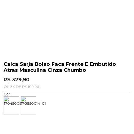
Calca Sarja Bolso Faca Frente E Embutido
Atras Masculina Cinza Chumbo
R$ 329,90
OU
3
X
DE
R$ 109,96
Cor