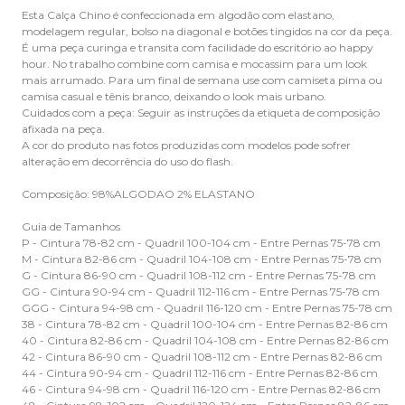
Esta Calça Chino é confeccionada em algodão com elastano,
modelagem regular, bolso na diagonal e botões tingidos na cor da peça.
É uma peça curinga e transita com facilidade do escritório ao happy
hour. No trabalho combine com camisa e mocassim para um look
mais arrumado. Para um final de semana use com camiseta pima ou
camisa casual e tênis branco, deixando o look mais urbano.
Cuidados com a peça: Seguir as instruções da etiqueta de composição
afixada na peça.
A cor do produto nas fotos produzidas com modelos pode sofrer
alteração em decorrência do uso do flash.
Composição: 98%ALGODAO 2% ELASTANO
Guia de Tamanhos
P - Cintura 78-82 cm - Quadril 100-104 cm - Entre Pernas 75-78 cm
M - Cintura 82-86 cm - Quadril 104-108 cm - Entre Pernas 75-78 cm
G - Cintura 86-90 cm - Quadril 108-112 cm - Entre Pernas 75-78 cm
GG - Cintura 90-94 cm - Quadril 112-116 cm - Entre Pernas 75-78 cm
GGG - Cintura 94-98 cm - Quadril 116-120 cm - Entre Pernas 75-78 cm
38 - Cintura 78-82 cm - Quadril 100-104 cm - Entre Pernas 82-86 cm
40 - Cintura 82-86 cm - Quadril 104-108 cm - Entre Pernas 82-86 cm
42 - Cintura 86-90 cm - Quadril 108-112 cm - Entre Pernas 82-86 cm
44 - Cintura 90-94 cm - Quadril 112-116 cm - Entre Pernas 82-86 cm
46 - Cintura 94-98 cm - Quadril 116-120 cm - Entre Pernas 82-86 cm