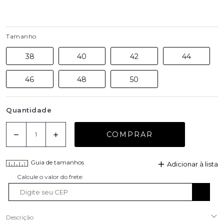
Tamanho
38
40
42
44
46
48
50
Quantidade
COMPRAR
Guia de tamanhos
Adicionar à lista
Descrição