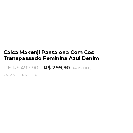
Calca Makenji Pantalona Com Cos
Transpassado Feminina Azul Denim
DE:
R$ 499,90
R$ 299,90
(40% OFF)
OU
3
X
DE
R$ 99,96