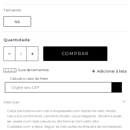
Tamanho
44
Quantidade
COMPRAR
Guia de tamanhos
Adicionar à lista
Descrição
Calça pantalona com cós transpassado com botão forrado, tecido
natural e confortável, caimento fluído, visual elegante. Versátil e pode
ser usada num look casual ou até formal com salto alto.
Cuidados com a peça: Seguir as instruções da etiqueta de composição