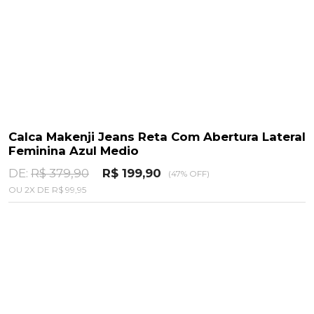
Calca Makenji Jeans Reta Com Abertura Lateral
Feminina Azul Medio
DE:
R$ 379,90
R$ 199,90
(47% OFF)
OU
2
X
DE
R$ 99,95