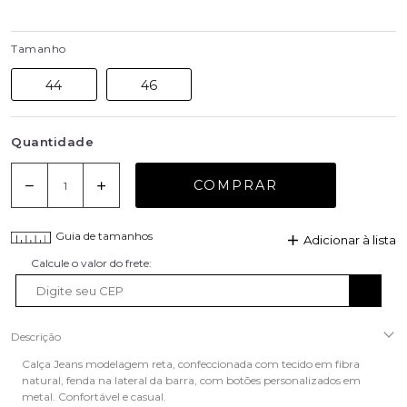
Tamanho
44
46
Quantidade
COMPRAR
Guia de tamanhos
Adicionar à lista
Descrição
Calça Jeans modelagem reta, confeccionada com tecido em fibra
natural, fenda na lateral da barra, com botões personalizados em
metal. Confortável e casual.