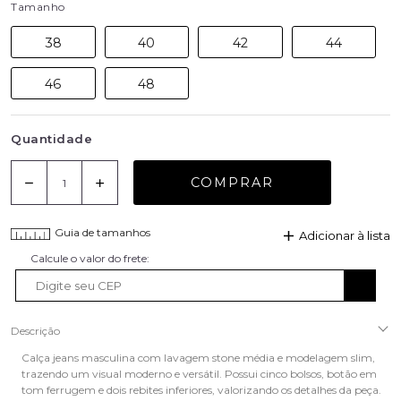
Tamanho
38
40
42
44
46
48
Quantidade
COMPRAR
Guia de tamanhos
Adicionar à lista
Descrição
Calça jeans masculina com lavagem stone média e modelagem slim,
trazendo um visual moderno e versátil. Possui cinco bolsos, botão em
tom ferrugem e dois rebites inferiores, valorizando os detalhes da peça.