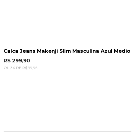
Calca Jeans Makenji Slim Masculina Azul Medio
R$ 299,90
OU
3
X
DE
R$ 99,96