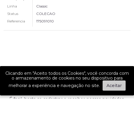
Linha
Classic
Status
COLECAO
Referencia
175091010
Clicando em "Aceito todos os Cookies", você concorda com
o armazenamento de cookies no seu dispositivo para
melhorar a experiência e navegação no site.
Aceitar
GANHE 15% OFF NA SUA PRIMEIRA COMPRA!
É facil, basta se cadastrar e receber nossas novidades.
ASSINAR