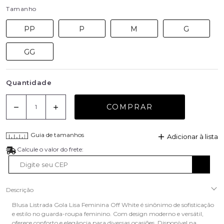
Tamanho
PP
P
M
G
GG
Quantidade
COMPRAR
Guia de tamanhos
Adicionar à lista
Descrição
Blusa Listrada Gola Lisa Feminina Off White é sinônimo de sofisticação
e estilo no guarda-roupa feminino. Com design moderno e versátil,
oferece conforto e elegância para diversas ocasiões. Disponível na