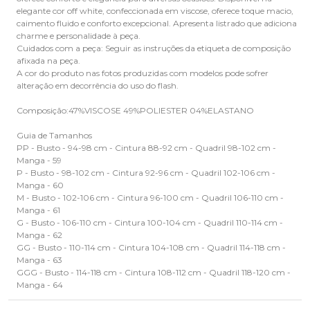
elegante cor off white, confeccionada em viscose, oferece toque macio,
caimento fluido e conforto excepcional. Apresenta listrado que adiciona
charme e personalidade à peça.
Cuidados com a peça: Seguir as instruções da etiqueta de composição
afixada na peça.
A cor do produto nas fotos produzidas com modelos pode sofrer
alteração em decorrência do uso do flash.
Composição:47%VISCOSE 49%POLIESTER 04%ELASTANO
Guia de Tamanhos
PP - Busto - 94-98 cm - Cintura 88-92 cm - Quadril 98-102 cm -
Manga - 59
P - Busto - 98-102 cm - Cintura 92-96 cm - Quadril 102-106 cm -
Manga - 60
M - Busto - 102-106 cm - Cintura 96-100 cm - Quadril 106-110 cm -
Manga - 61
G - Busto - 106-110 cm - Cintura 100-104 cm - Quadril 110-114 cm -
Manga - 62
GG - Busto - 110-114 cm - Cintura 104-108 cm - Quadril 114-118 cm -
Manga - 63
GGG - Busto - 114-118 cm - Cintura 108-112 cm - Quadril 118-120 cm -
Manga - 64