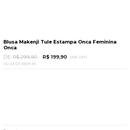
Blusa Makenji Tule Estampa Onca Feminina
Onca
DE:
R$ 299,90
R$ 199,90
(33% OFF)
OU
2
X
DE
R$ 99,95