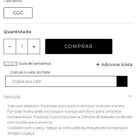
Tamanho
GGG
Quantidade
COMPRAR
Guia de tamanhos
Adicionar à lista
Descrição
Tule com elastano. Estampa animal print em tom marrom e preto.
Forro de malha preto no corpo e manga sem forro para uma leve
transparência. Elasticos no punho e barra. Detalhe de babado no decote
com cordão para amarrar.
Cuidados com a peça: Seguir as instruções da etiqueta de composição
afixada na peça.