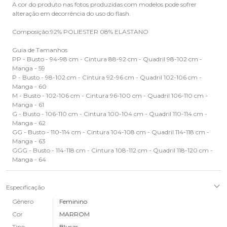
A cor do produto nas fotos produzidas com modelos pode sofrer
alteração em decorrência do uso do flash.
Composição:92% POLIESTER 08% ELASTANO
Guia de Tamanhos
PP - Busto - 94-98 cm - Cintura 88-92 cm - Quadril 98-102 cm -
Manga - 59
P - Busto - 98-102 cm - Cintura 92-96 cm - Quadril 102-106 cm -
Manga - 60
M - Busto - 102-106 cm - Cintura 96-100 cm - Quadril 106-110 cm -
Manga - 61
G - Busto - 106-110 cm - Cintura 100-104 cm - Quadril 110-114 cm -
Manga - 62
GG - Busto - 110-114 cm - Cintura 104-108 cm - Quadril 114-118 cm -
Manga - 63
GGG - Busto - 114-118 cm - Cintura 108-112 cm - Quadril 118-120 cm -
Manga - 64
Especificação
Gênero
Feminino
Cor
MARROM
Tipo
Blusas