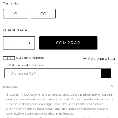
Tamanho
G
GG
Quantidade
COMPRAR
Guia de tamanhos
Adicionar à lista
Descrição
Blusa em tricot com mangas longas, gola polo e padronagem listrada,
que traz um visual moderno e atemporal. O ombro deslocado adiciona
um toque despojado ao design, enquanto o caimento confortável
garante praticidade para o dia a dia. Ideal para composições casuais
com estilo e aconchego nos dias mais frescos.