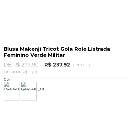
Blusa Makenji Tricot Gola Role Listrada
Feminino Verde Militar
DE:
R$ 279,90
R$ 237,92
(15% OFF)
OU
2
X
DE
R$ 118,96
Cor