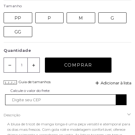
Tamanho
PP
P
M
G
GG
Quantidade
COMPRAR
Guia de tamanhos
Adicionar à lista
Descrição
A blusa de tricot de manga longa é uma peça versátil e atemporal para
os dias mais frescos. Com gola rolê e modelagem confortável, oferece
ótimo caimento e aconchego ao vestir. As listras trazem um toque