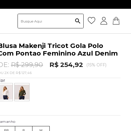
ativo
Blusa Makenji Tricot Gola Polo
Com Pontao Feminino Azul Denim
DE:
R$ 299,90
R$ 254,92
(15% OFF)
OU
2
X
DE
R$ 127,46
Cor
Tamanho
PP
P
M