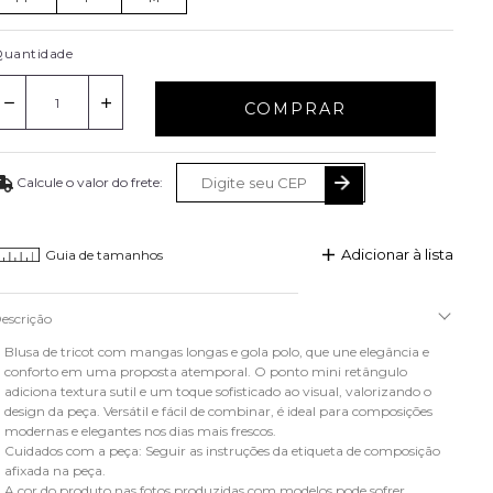
uantidade
COMPRAR
Adicionar à lista
Guia de tamanhos
escrição
Blusa de tricot com mangas longas e gola polo, que une elegância e
conforto em uma proposta atemporal. O ponto mini retângulo
adiciona textura sutil e um toque sofisticado ao visual, valorizando o
design da peça. Versátil e fácil de combinar, é ideal para composições
modernas e elegantes nos dias mais frescos.
Cuidados com a peça: Seguir as instruções da etiqueta de composição
afixada na peça.
A cor do produto nas fotos produzidas com modelos pode sofrer