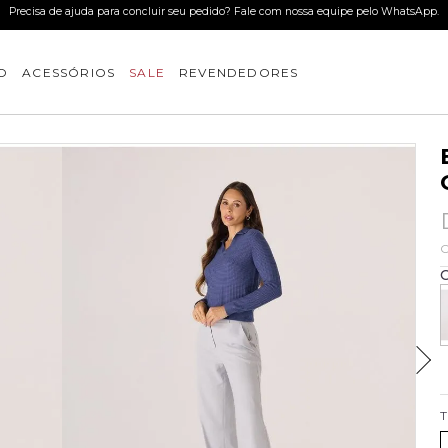
Use o cupom BEMVINDO e ganhe 15%OFF na primeira compra. *desconto não cumul
O
ACESSÓRIOS
SALE
REVENDEDORES