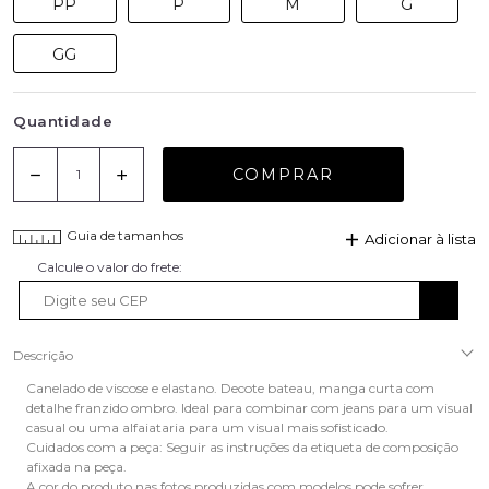
PP
P
M
G
GG
Quantidade
COMPRAR
Guia de tamanhos
Adicionar à lista
Descrição
Canelado de viscose e elastano. Decote bateau, manga curta com
detalhe franzido ombro. Ideal para combinar com jeans para um visual
casual ou uma alfaiataria para um visual mais sofisticado.
Cuidados com a peça: Seguir as instruções da etiqueta de composição
afixada na peça.
A cor do produto nas fotos produzidas com modelos pode sofrer