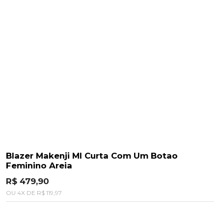
Blazer Makenji Ml Curta Com Um Botao
Feminino Areia
R$ 479,90
OU
4
X
DE
R$ 119,97