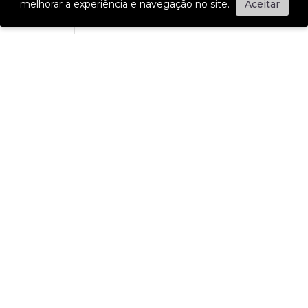
melhorar a experiência e navegação no site.
Aceitar
Gênero
Feminino
Cor
AREIA
Tipo
Blazers
Composição
92% VISCOSE 8% POLIESTER
Modelagem
Longa
Linha
Classic
Referencia
174271014
GANHE 15% OFF NA SUA PRIMEIRA COMPRA!
É facil, basta se cadastrar e receber nossas novidades.