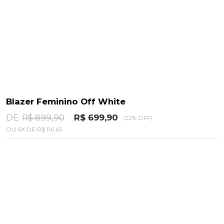
Blazer Feminino Off White
DE:
R$ 899,90
R$ 699,90
(22% OFF)
OU
6
X
DE
R$ 116,65