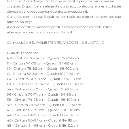
feminino. Com design moderno e versátil, é perfeita para diversas
ocasiões. Disponível na elegante cor preto, confeccionada em poliéster,
oferece qualidade superior e conforto excepcionais.
Cuidados com a peça: Seguir as instruções da etiqueta de composição
afixada na peça.
A cor do produto nas fotos produzidas com modelos pode sofrer
alteração em decorrência do uso do flash.
Composição: 81% POLIESTER 15% VISCOSE 4% ELASTANO
Guia de Tamanhos
PP - Cintura 70-74 cm - Quadril 90-94 cm
P - Cintura 74-78 cm - Quadril 94-98 cm
M - Cintura 78-82 cm - Quadril 98-102 cm
G - Cintura 82-86 cm - Quadril 102-106 cm
GG - Cintura 86-90 cm - Quadril 106-110 cm
GGG - Cintura 90-94 cm - Quadril 110-114 cm
34 - Cintura 66-70 cm - Quadril 90-94 cm
36 - Cintura 70-74 cm - Quadril 94-98 cm
38 - Cintura 74-78 cm - Quadril 98-102 cm
40 - Cintura 78-82 cm - Quadril 102-106 cm
42 - Cintura 82-86 cm - Quadril 106-110 cm
44 - Cintura 86-90 cm - Quadril 110-114 cm
46 - Cintura 90-94 cm - Quadril 114-118 cm
48 - Cintura 94-98 cm - Quadril 118-122 cm