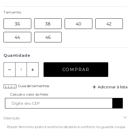
Tamanho
36
38
40
42
44
46
Quantidade
COMPRAR
Guia de tamanhos
Adicionar à lista
Descrição
Blazer feminino preto é sinônimo de estilo e conforto no guarda-roupa