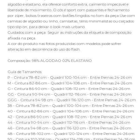
algodão e elastano, ela oferece conforto extra, caimento impecável e
liberdade de movimento. O cós é sport com passantes e fechamento
por zíper, bolsos traseiros com botões tingidos no tom da peça.Use com
camisas de algodão ou linho, camisetas, tênis minimalistas ou calçados
tipo slip on, para deixar o look mais urbano.
Cuidados com a peça: Seguir as instruções da etiqueta de composição
afixada na peça.
A cor do produto nas fotos produzidas com modelos pode sofrer
alteração em decorrência do uso do flash.
Composição: 98% ALGODAO 02% ELASTANO
Guia de Tamanhos
P - Cintura 78-82 cm - Quadril 100-104 cm - Entre Pernas 24-26 cm
M - Cintura 82-86 cm - Quadril 104-108 cm - Entre Pernas 24-26 cm
G - Cintura 86-90 cm - Quadril 108-112 cm - Entre Pernas 24-26 cm
GG - Cintura 90-94 cm - Quadril 112-116 cm - Entre Pernas 24-26 cm
GGG - Cintura 94-98 cm - Quadril 116-120 cm - Entre Pernas 24-26 cm
38 - Cintura 78-82 cm - Quadril 100-104 cm - Entre Pernas 24-26 cm
40 - Cintura 82-86 cm - Quadril 104-108 cm - Entre Pernas 24-26 cm
42 - Cintura 86-90 cm - Quadril 108-112 cm - Entre Pernas 24-26 cm
44 - Cintura 90-94 cm - Quadril 112-116 cm - Entre Pernas 24-26 cm
46 - Cintura 94-98 cm - Quadril 116-120 cm - Entre Pernas 24-26 cm
48 - Cintura 98-102 cm - Quadril 120-124 cm - Entre Pernas 24-26 cm
50 - Cintura 102-106 cm - Quadril 124-128 cm - Entre Pernas 24-26 cm