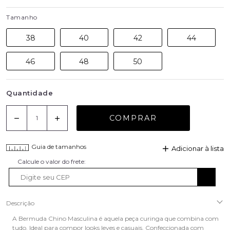
Tamanho
38
40
42
44
46
48
50
Quantidade
COMPRAR
Guia de tamanhos
Adicionar à lista
Descrição
A Bermuda Chino Masculina é aquela peça curinga que combina com
tudo. Ideal para compor looks leves e casuais. Confeccionada com