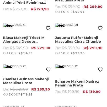
Masculina Preta
Animal Print Feminina
Preta
De:
R$ 399,90
R$ 299,90
De:
R$ 259,90
R$ 179,90
OU
3X
DE
R$ 99,96
34%
25%
OFF
OFF
Blusa Makenji Tricot Ml
Jaqueta Puffer Makenji
Alongada Decote
Masculina Cinza Chumbo
Redondo Feminino Off
De:
R$ 349,90
R$ 229,90
De:
R$ 399,90
R$ 299,90
White
OU
2X
DE
R$ 114,95
OU
3X
DE
R$ 99,96
31%
30%
OFF
OFF
Camisa Business Makenji
Echarpe Makenji Xadrez
Masculina Preta
Feminina Preta
De:
R$ 349,90
R$ 239,90
De:
R$ 199,90
R$ 139,90
OU
2X
DE
R$ 119,95