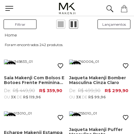
Filtrar
242
20%
40%
OFF
OFF
Saia Makenji Com Bolsos E
Jaqueta Makenji Bomber
Botoes Frente Feminina
Masculina Cinza Claro
Poa
De:
R$ 449,90
R$ 359,90
De:
R$ 499,90
R$ 299,90
OU
3X
DE
R$ 119,96
OU
3X
DE
R$ 99,96
30%
25%
OFF
OFF
Jaqueta Makenji Puffer
Echarpe Makenji Estampa