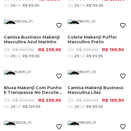
OU
2X
DE
R$ 99,95
OU
2X
DE
R$ 119,95
31%
33%
OFF
OFF
Camisa Business Makenji
Colete Makenji Puffer
Masculina Azul Marinho
Masculino Preto
De:
R$ 349,90
R$ 239,90
De:
R$ 299,90
R$ 199,90
OU
2X
DE
R$ 119,95
OU
2X
DE
R$ 99,95
31%
33%
OFF
OFF
Blusa Makenji Com Punho
Camisa Makenji Business
E Transpasse No Decote
Masculina Lilas
Feminina Estampa
De:
R$ 379,90
R$ 259,90
De:
R$ 299,90
R$ 199,90
OU
2X
DE
R$ 129,95
OU
2X
DE
R$ 99,95
25%
46%
OFF
OFF