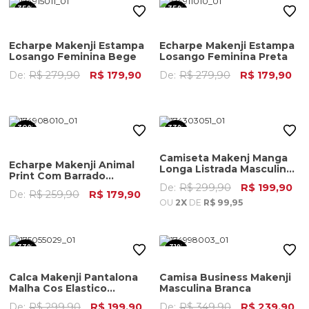
35%
35%
OFF
OFF
Echarpe Makenji Estampa
Echarpe Makenji Estampa
Losango Feminina Bege
Losango Feminina Preta
De:
R$ 279,90
R$ 179,90
De:
R$ 279,90
R$ 179,90
30%
33%
OFF
OFF
Camiseta Makenj Manga
Echarpe Makenji Animal
Longa Listrada Masculina
Print Com Barrado
Verde Oliva
Feminina Preta
De:
R$ 299,90
R$ 199,90
De:
R$ 259,90
R$ 179,90
OU
2X
DE
R$ 99,95
33%
31%
OFF
OFF
Calca Makenji Pantalona
Camisa Business Makenji
Malha Cos Elastico
Masculina Branca
Feminina Rosa
De:
R$ 299,90
R$ 199,90
De:
R$ 349,90
R$ 239,90