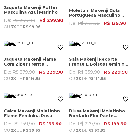
Jaqueta Makenji Puffer
Moletom Makenji Gola
Masculina Azul Marinho
Portuguesa Masculino
Azul Marinho
De:
R$ 399,90
R$ 299,90
De:
R$ 259,90
R$ 139,90
OU
3X
DE
R$ 99,96
39%
36%
OFF
OFF
Jaqueta Makenji Flame
Saia Makenji Recorte
Com Ziper Frente
Frente E Bolsos Feminina
Feminina Rosa
Preta
De:
R$ 379,90
R$ 229,90
De:
R$ 359,90
R$ 229,90
OU
2X
DE
R$ 114,95
OU
2X
DE
R$ 114,95
42%
28%
OFF
OFF
Calca Makenji Moletinho
Blusa Makenji Moletinho
Flame Feminina Rosa
Bordado Flor Paete
Feminina Preta
De:
R$ 349,90
R$ 199,90
De:
R$ 279,90
R$ 199,90
OU
2X
DE
R$ 99,95
OU
2X
DE
R$ 99,95