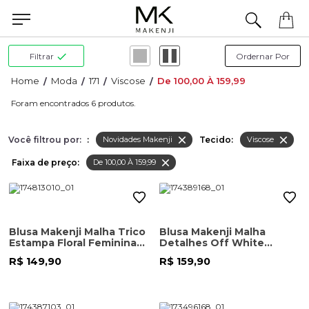
elo WhatsApp.
Filtrar
Moda
171
Viscose
De 100,00 À 159,99
6
Você filtrou por:
:
Tecido:
Novidades Makenji
Viscose
Faixa de preço:
De 100,00 À 159,99
Blusa Makenji Malha Trico
Blusa Makenji Malha
Estampa Floral Feminina
Detalhes Off White
Preta
Feminina Bege Escuro
R$ 149,90
R$ 159,90